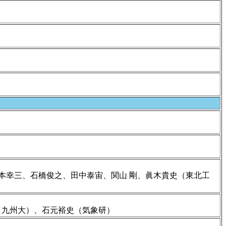
藤 篤、岡本幸三、石橋俊之、田中泰宙、関山 剛、眞木貴史（東北工
 創（九州大）、石元裕史（気象研）