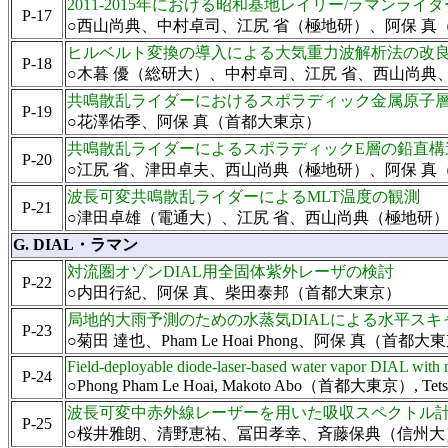
2011-2015年における昭和基地レイリー/ラマンライ
P-17
○西山尚典、中村卓司、江尻 省（極地研）、阿保 
ヒルベルト変換の導入による大気重力波解析法の改
P-18
○木暮 優（総研大）、中村卓司、江尻 省、西山尚
共鳴散乱ライダーにおけるスポラディック金属原子
P-19
○花澤佑季、阿保 真（首都大東京）
共鳴散乱ライダーによるスポラディックE層の鉛直構
P-20
○江尻 省、津田卓夫、西山尚典（極地研）、阿保 
波長可変共鳴散乱ライダーによるMLT温度の観測
P-21
○津田卓雄（電通大）、江尻 省、西山尚典（極地研
G. DIAL・ラマン
対流圏オゾンDIAL用全固体紫外レーザの検討
P-22
○内田行紀、阿保 真、柴田泰邦（首都大東京）
局地的大雨予測のための水蒸気DIALによる水平スキ
P-23
○菊田 達也、Pham Le Hoai Phong、阿保 真（首都大
Field-deployable diode-laser-based water vapor DIAL with m
P-24
○Phong Pham Le Hoai, Makoto Abo（首都大東京）, Te
波長可変中赤外線レーザーを用いた吸収スペクトル
P-25
○桜井雅朗、清野恵祐、冨田孝幸、斉藤保典（信州大