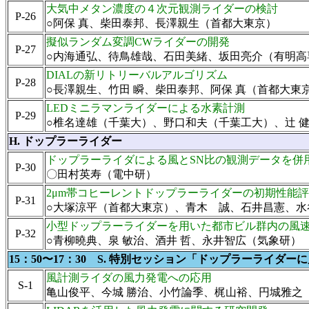
大気中メタン濃度の４次元観測ライダーの検討
P-26
○阿保 真、柴田泰邦、長澤親生（首都大東京）
擬似ランダム変調CWライダーの開発
P-27
○内海通弘、待鳥雄哉、石田美緒、坂田亮介（有明高
DIALの新リトリーバルアルゴリズム
P-28
○長澤親生、竹田 瞬、柴田泰邦、阿保 真（首都大東
LEDミニラマンライダーによる水素計測
P-29
○椎名達雄（千葉大）、野口和夫（千葉工大）、辻 
H. ドップラーライダー
ドップラーライダによる風とSN比の観測データを併
P-30
〇田村英寿（電中研）
2μm帯コヒーレントドップラーライダーの初期性能
P-31
○大塚涼平（首都大東京）、青木 誠、石井昌憲、水谷
小型ドップラーライダーを用いた都市ビル群内の風
P-32
○青柳曉典、泉 敏治、酒井 哲、永井智広（気象研）
15：50〜17：30 S. 特別セッション「ドップラーライ
風計測ライダの風力発電への応用
S-1
亀山俊平、今城 勝治、小竹論季、梶山裕、円城雅之