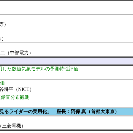
専）
京）
健二（中部電力）
用した数値気象モデルの予測特性評価
評価
耕平（NICT）
速鉛直分布観測
ダーに見るライダーの実用化」 座長：阿保 真（首都大東京）
（三菱電機）