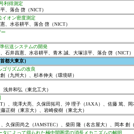
小信号利得測定
、落合 啓（NICT）
上準位イオン密度測定
憲、水谷耕平、落合 啓（NICT）
ザー
基準伝送システムの開発
、石井昌憲、水谷耕平、青木 誠、大塚涼平、落合 啓（NICT）
邦（首都大東京）
アルゴリズムの改良
 創（九州大）、杉本伸夫（環境研）
）、浅井和弘（東北工大）
測
合 啓（NICT）、境澤大亮、久保田拓司、沖 理子（JAXA）、佐
佐藤正樹（東京大）、岩崎俊樹（東北大）
大）、久保田尚之（JAMSTEC）、柴田 隆（名古屋大）、岡本
Sデータによって得られた極中間圏雲の消長メカニズムの解明