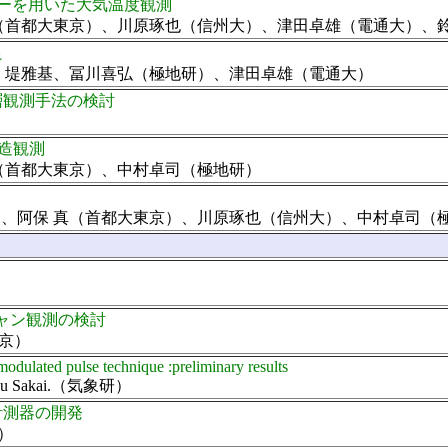
ダーを用いた大気温度観測
真（首都大東京）、川原琢也（信州大）、津田卓雄（電通大）、
良
典、堤雅基、冨川喜弘（極地研）、津田卓雄（電通大）
層観測手法の検討
造観測
真（首都大東京）、中村卓司（極地研）
）、阿保 真（首都大東京）、川原琢也（信州大）、中村卓司（
ャン観測の検討
東京）
odulated pulse technique :preliminary results
tsu Sakai.（気象研）
計測器の開発
）