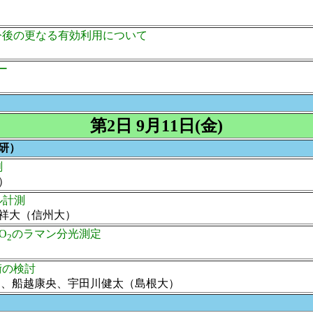
今後の更なる有効利用について
ー
第2日 9月11日(金)
技研）
測
）
ル計測
祥大（信州大）
O
のラマン分光測定
2
術の検討
和、船越康央、宇田川健太（島根大）