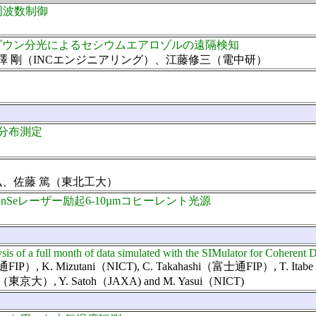
周波数制御
ダウン分光によるセシウムエアロゾルの遠隔検知
横澤 剛（INCエンジニアリング）、江藤修三（電中研）
）
分布測定
弘、佐藤 篤（東北工大）
Seレーザー励起6-10µmコヒーレント光源
ysis of a full month of data simulated with the SIMulator for Coheren
富士通FIP）, K. Mizutani（NICT), C. Takahashi（富士通FIP）, T. Ita
toh（東京大）, Y. Satoh（JAXA) and M. Yasui（NICT)