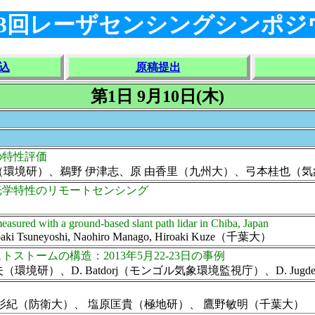
33回レーザセンシングシンポジ
込
原稿提出
第1日 9月10日(木)
の特性評価
、鵜野 伊津志、原 由香里（九州大）、弓本桂也（気象研）、Pablo R
光学特性のリモートセンシング
measured with a ground-based slant path lidar in Chiba, Japan
Tomoaki Tsuneyoshi, Naohiro Manago, Hiroaki Kuze（千葉大）
トームの構造：2013年5月22-23日の事例
境研）、D. Batdorj（モンゴル気象環境監視庁）、D. Ju
崎杉紀（防衛大）、 塩原匡貴（極地研）、 鷹野敏明（千葉大）