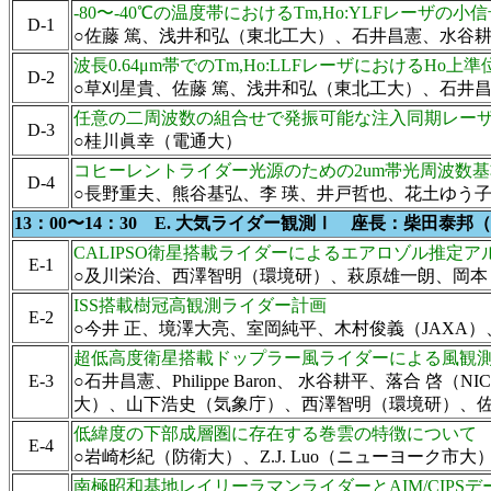
-80〜-40℃の温度帯におけるTm,Ho:YLFレーザの
D-1
○佐藤 篤、浅井和弘（東北工大）、石井昌憲、水谷耕平
波長0.64μm帯でのTm,Ho:LLFレーザにおけるHo
D-2
○草刈星貴、佐藤 篤、浅井和弘（東北工大）、石井昌
任意の二周波数の組合せで発振可能な注入同期レー
D-3
○桂川眞幸（電通大）
コヒーレントライダー光源のための2um帯光周波数
D-4
○長野重夫、熊谷基弘、李 瑛、井戸哲也、花土ゆう子
13：00〜14：30 E. 大気ライダー観測Ⅰ 座長：柴田泰
CALIPSO衛星搭載ライダーによるエアロゾル推定
E-1
○及川栄治、西澤智明（環境研）、萩原雄一朗、岡本
ISS搭載樹冠高観測ライダー計画
E-2
○今井 正、境澤大亮、室岡純平、木村俊義（JAXA
超低高度衛星搭載ドップラー風ライダーによる風観
E-3
○石井昌憲、Philippe Baron、 水谷耕平、落
大）、山下浩史（気象庁）、西澤智明（環境研）、
低緯度の下部成層圏に存在する巻雲の特徴について
E-4
○岩崎杉紀（防衛大）、Z.J. Luo（ニューヨーク市
南極昭和基地レイリーラマンライダーとAIM/CIP