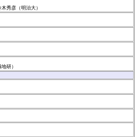
鈴木秀彦（明治大）
極地研）