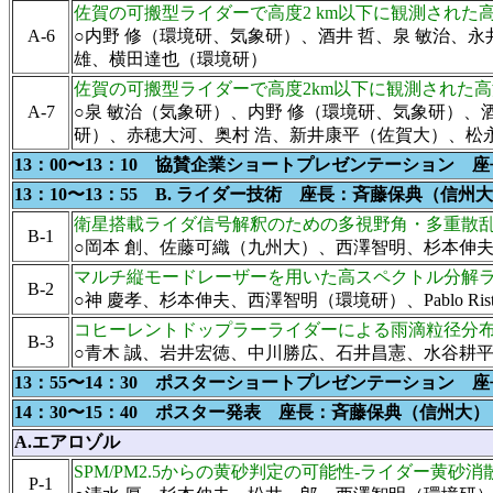
佐賀の可搬型ライダーで高度2 km以下に観測された
A-6
○内野 修（環境研、気象研）、酒井 哲、泉 敏治、
雄、横田達也（環境研）
佐賀の可搬型ライダーで高度2km以下に観測された
A-7
○泉 敏治（気象研）、内野 修（環境研、気象研）
研）、赤穂大河、奥村 浩、新井康平（佐賀大）、松
13：00〜13：10 協賛企業ショートプレゼンテーション 
13：10〜13：55 B. ライダー技術 座長：斉藤保典（信州
衛星搭載ライダ信号解釈のための多視野角・多重散
B-1
○岡本 創、佐藤可織（九州大）、西澤智明、杉本伸
マルチ縦モードレーザーを用いた高スペクトル分解
B-2
○神 慶孝、杉本伸夫、西澤智明（環境研）、Pablo Ristori、
コヒーレントドップラーライダーによる雨滴粒径分
B-3
○青木 誠、岩井宏徳、中川勝広、石井昌憲、水谷耕平（
13：55〜14：30 ポスターショートプレゼンテーション 
14：30〜15：40 ポスター発表 座長：斉藤保典（信州大）
A.エアロゾル
SPM/PM2.5からの黄砂判定の可能性-ライダー黄砂
P-1