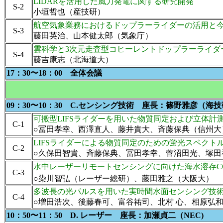
LIDARを活用した風力発電に関する研究開発
S-2
小垣哲也（産技研）
航空気象業務におけるドップラーライダーの活用と
S-3
藤田英治、山本健太郎（気象庁）
雲科学と3次元走査型コヒーレントドップラーライダ
S-4
藤吉康志（北海道大）
17：30〜18：00 全体会議
09：30〜10：30 C.センシング技術 座長：篠野雅彦（海
可搬型LIFSライダーを用いた物質同定および立体計
C-1
○冨田孝幸、西澤直人、藤井貴大、斉藤保典（信州大
LIFSライダーによる物質同定のための蛍光スペクト
C-2
○久保田智貴、斉藤保典、冨田孝幸、菅沼田光、塚田
水中レーザーリモートセンシングに向けた海水溶存C
C-3
○染川智弘（レーザー総研）、藤田雅之（大阪大）
多波長の光パルスを用いた実時間水面センシング技
C-4
○増田浩次、後藤春可、富谷祐司、北村 心、相原弘
10：50〜11：50 D. レーザー 座長：加瀬貞二（NEC)