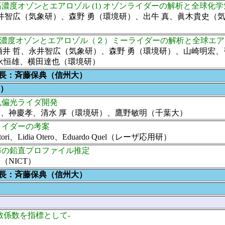
高濃度オゾンとエアロゾル (1) オゾンライダーの解析と全球化
永井智広（気象研）、森野 勇（環境研）、出牛 真、眞木貴史（
高濃度オゾンとエアロゾル（２）ミーライダーの解析と全球エ
、酒井 哲、永井智広（気象研）、森野 勇（環境研）、山崎明宏
永恒雄、横田達也（環境研）
座長：斉藤保典（信州大）
大）
乱偏光ライダ開発
夫、神慶孝、清水 厚（環境研）、鷹野敏明（千葉大）
ライダーの考案
Lidia Otero、Eduardo Quel（レーザ応用研）
布の鉛直プロファイル推定
NICT）
座長：斉藤保典（信州大）
消散係数を指標として-