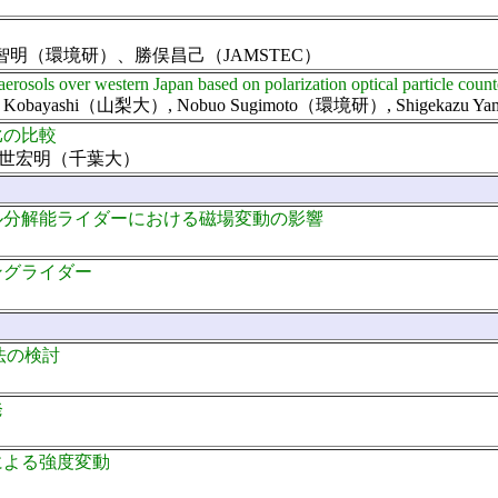
）
智明（環境研）、勝俣昌己（JAMSTEC）
c aerosols over western Japan based on polarization optical particle c
iroshi Kobayashi（山梨大）, Nobuo Sugimoto（環境研）, Shigekazu
比の比較
、久世宏明（千葉大）
ル分解能ライダーにおける磁場変動の影響
ングライダー
法の検討
発
による強度変動