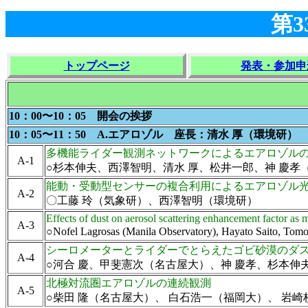
第
トップページ
発表・参加申
10：00〜10：05 開会の挨拶
10：05〜11：50 A.エアロゾル 座長：清水 厚（環境研）
多機能ライダー観測ネットワークによるエアロゾル
A-1
○杉本伸夫、西澤智明、清水 厚、松井一郎、神 慶孝（環境研）
能動・受動型センサーの複合利用によるエアロゾル
A-2
〇工藤 玲（気象研）、西澤智明（環境研）
Effects of dust on aerosol scattering enhancement factor as 
A-3
○Nofel Lagrosas (Manila Observatory), Hayato Saito, 
シーロメーターとライダーでとらえたゴビ砂漠のダストス
A-4
○河合 慶、甲斐憲次（名古屋大）、神 慶孝、杉本伸夫（環
北極対流圏エアロゾルの連続観測
A-5
○柴田 隆（名古屋大）、 白石浩一（福岡大）、 岩