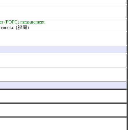
ounter (POPC) measurement
 Yamamoto（福岡）