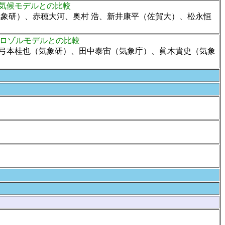
学気候モデルとの比較
気象研）、赤穂大河、奥村 浩、新井康平（佐賀大）、松永恒
アロゾルモデルとの比較
、弓本桂也（気象研）、田中泰宙（気象庁）、眞木貴史（気象